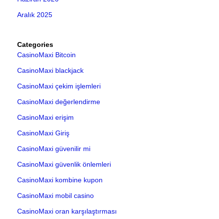
Aralık 2025
Categories
CasinoMaxi Bitcoin
CasinoMaxi blackjack
CasinoMaxi çekim işlemleri
CasinoMaxi değerlendirme
CasinoMaxi erişim
CasinoMaxi Giriş
CasinoMaxi güvenilir mi
CasinoMaxi güvenlik önlemleri
CasinoMaxi kombine kupon
CasinoMaxi mobil casino
CasinoMaxi oran karşılaştırması