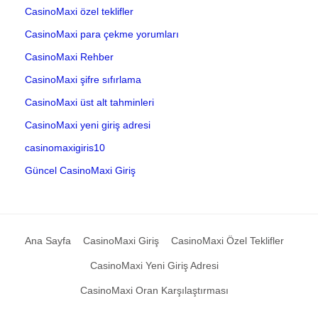
CasinoMaxi özel teklifler
CasinoMaxi para çekme yorumları
CasinoMaxi Rehber
CasinoMaxi şifre sıfırlama
CasinoMaxi üst alt tahminleri
CasinoMaxi yeni giriş adresi
casinomaxigiris10
Güncel CasinoMaxi Giriş
Ana Sayfa
CasinoMaxi Giriş
CasinoMaxi Özel Teklifler
CasinoMaxi Yeni Giriş Adresi
CasinoMaxi Oran Karşılaştırması