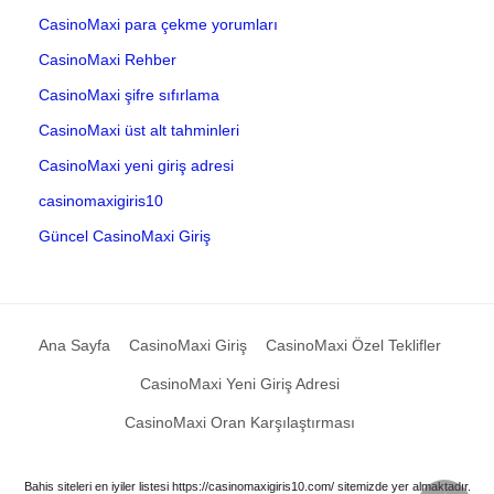
CasinoMaxi para çekme yorumları
CasinoMaxi Rehber
CasinoMaxi şifre sıfırlama
CasinoMaxi üst alt tahminleri
CasinoMaxi yeni giriş adresi
casinomaxigiris10
Güncel CasinoMaxi Giriş
Ana Sayfa
CasinoMaxi Giriş
CasinoMaxi Özel Teklifler
CasinoMaxi Yeni Giriş Adresi
CasinoMaxi Oran Karşılaştırması
Bahis siteleri en iyiler listesi https://casinomaxigiris10.com/ sitemizde yer almaktadır.