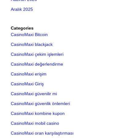
Aralık 2025
Categories
CasinoMaxi Bitcoin
CasinoMaxi blackjack
CasinoMaxi çekim işlemleri
CasinoMaxi değerlendirme
CasinoMaxi erişim
CasinoMaxi Giriş
CasinoMaxi güvenilir mi
CasinoMaxi güvenlik önlemleri
CasinoMaxi kombine kupon
CasinoMaxi mobil casino
CasinoMaxi oran karşılaştırması