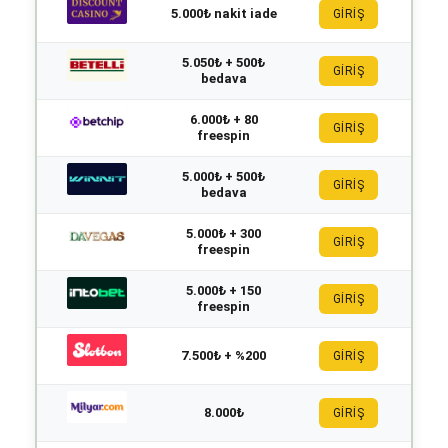
5.000₺ nakit iade
GİRİŞ
5.050₺ + 500₺
GİRİŞ
bedava
6.000₺ + 80
GİRİŞ
freespin
5.000₺ + 500₺
GİRİŞ
bedava
5.000₺ + 300
GİRİŞ
freespin
5.000₺ + 150
GİRİŞ
freespin
7.500₺ + %200
GİRİŞ
8.000₺
GİRİŞ