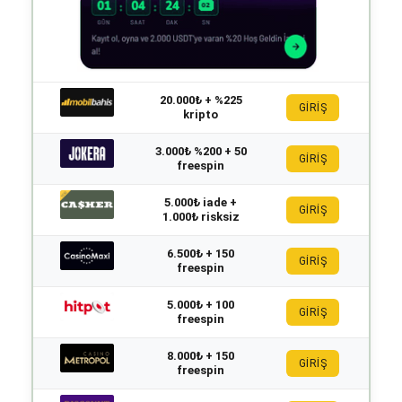
20.000₺ + %225
GİRİŞ
kripto
3.000₺ %200 + 50
GİRİŞ
freespin
5.000₺ iade +
GİRİŞ
1.000₺ risksiz
6.500₺ + 150
GİRİŞ
freespin
5.000₺ + 100
GİRİŞ
freespin
8.000₺ + 150
GİRİŞ
freespin