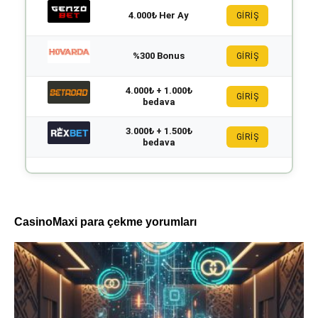
4.000₺ Her Ay
GİRİŞ
%300 Bonus
GİRİŞ
4.000₺ + 1.000₺
GİRİŞ
bedava
3.000₺ + 1.500₺
GİRİŞ
bedava
CasinoMaxi para çekme yorumları