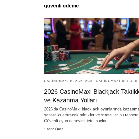
güvenli ödeme
CASINOMAXI BLACKJACK
CASINOMAXI REHBER
2026 CasinoMaxi Blackjack Taktikl
ve Kazanma Yolları
2026'da CasinoMaxi blackjack oyunlarında kazanm
şansınızı artıracak taktikler ve stratejiler bu rehberd
Güvenli oyun deneyimi için ipuçları.
1 hafta Önce