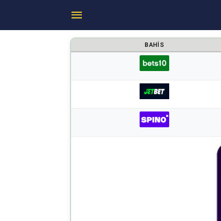
BAHIS