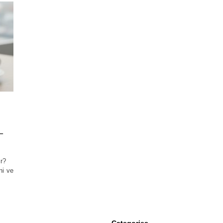
–
ır?
ni ve