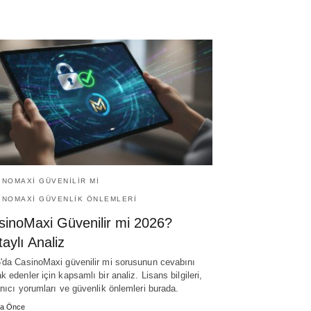
INOMAXI GÜVENILIR MI
INOMAXI GÜVENLIK ÖNLEMLERI
sinoMaxi Güvenilir mi 2026?
aylı Analiz
'da CasinoMaxi güvenilir mi sorusunun cevabını
k edenler için kapsamlı bir analiz. Lisans bilgileri,
anıcı yorumları ve güvenlik önlemleri burada.
ta Önce