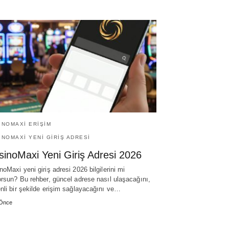
INOMAXI ERIŞIM
INOMAXI YENI GIRIŞ ADRESI
sinoMaxi Yeni Giriş Adresi 2026
noMaxi yeni giriş adresi 2026 bilgilerini mi
orsun? Bu rehber, güncel adrese nasıl ulaşacağını,
nli bir şekilde erişim sağlayacağını ve…
 Önce