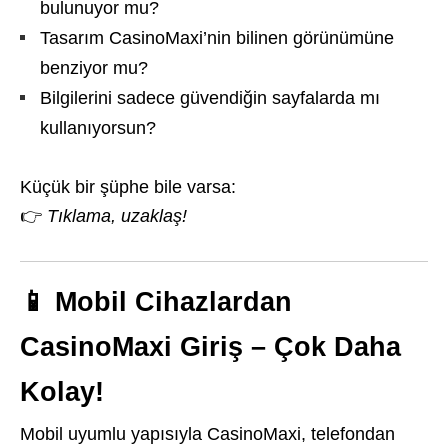
bulunuyor mu?
Tasarım CasinoMaxi’nin bilinen görünümüne
benziyor mu?
Bilgilerini sadece güvendiğin sayfalarda mı
kullanıyorsun?
Küçük bir şüphe bile varsa:
👉
Tıklama, uzaklaş!
📱
Mobil Cihazlardan
CasinoMaxi Giriş – Çok Daha
Kolay!
Mobil uyumlu yapısıyla CasinoMaxi, telefondan