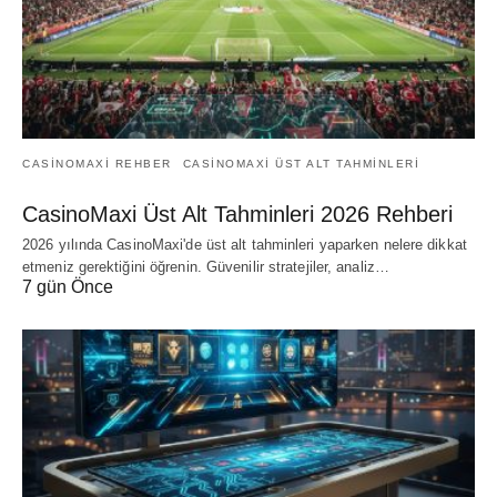
CASINOMAXI REHBER
CASINOMAXI ÜST ALT TAHMINLERI
CasinoMaxi Üst Alt Tahminleri 2026 Rehberi
2026 yılında CasinoMaxi'de üst alt tahminleri yaparken nelere dikkat
etmeniz gerektiğini öğrenin. Güvenilir stratejiler, analiz…
7 gün Önce