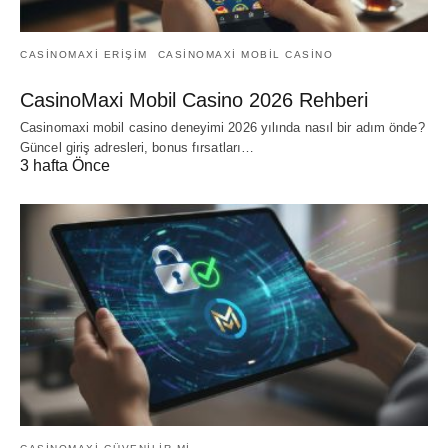
CASINOMAXI ERIŞIM
CASINOMAXI MOBIL CASINO
CasinoMaxi Mobil Casino 2026 Rehberi
Casinomaxi mobil casino deneyimi 2026 yılında nasıl bir adım önde?
Güncel giriş adresleri, bonus fırsatları…
3 hafta Önce