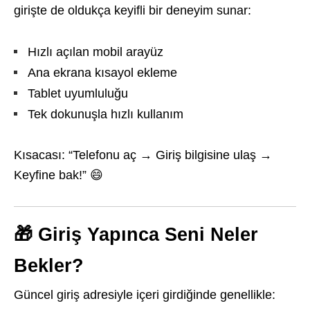
girişte de oldukça keyifli bir deneyim sunar:
Hızlı açılan mobil arayüz
Ana ekrana kısayol ekleme
Tablet uyumluluğu
Tek dokunuşla hızlı kullanım
Kısacası: “Telefonu aç → Giriş bilgisine ulaş →
Keyfine bak!” 😄
🎁
Giriş Yapınca Seni Neler
Bekler?
Güncel giriş adresiyle içeri girdiğinde genellikle: