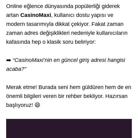
Online eğlence dünyasında popülerliği giderek
artan
CasinoMaxi
, kullanıcı dostu yapısı ve
modern tasarımıyla dikkat çekiyor. Fakat zaman
zaman adres değişiklikleri nedeniyle kullanıcıların
kafasında hep o klasik soru beliriyor:
➡️
“CasinoMaxi’nin en güncel giriş adresi hangisi
acaba?”
Merak etme! Burada seni hem güldüren hem de en
önemli bilgileri veren bir rehber bekliyor. Hazırsan
başlıyoruz! 😄