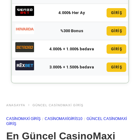
4.000₺ Her Ay
GİRİŞ
%300 Bonus
GİRİŞ
4.000₺ + 1.000₺ bedava
GİRİŞ
3.000₺ + 1.500₺ bedava
GİRİŞ
ANASAYFA
GÜNCEL CASINOMAXI GIRIŞ
CASINOMAXI GIRIŞ
CASINOMAXIGIRIS10
GÜNCEL CASINOMAXI
GIRIŞ
En Güncel CasinoMaxi