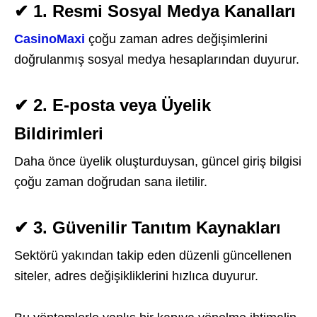
✔
1. Resmi Sosyal Medya Kanalları
CasinoMaxi
çoğu zaman adres değişimlerini
doğrulanmış sosyal medya hesaplarından duyurur.
✔
2. E-posta veya Üyelik
Bildirimleri
Daha önce üyelik oluşturduysan, güncel giriş bilgisi
çoğu zaman doğrudan sana iletilir.
✔
3. Güvenilir Tanıtım Kaynakları
Sektörü yakından takip eden düzenli güncellenen
siteler, adres değişikliklerini hızlıca duyurur.