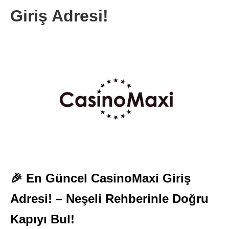
Giriş Adresi!
🎉
En Güncel CasinoMaxi Giriş
Adresi! – Neşeli Rehberinle Doğru
Kapıyı Bul!